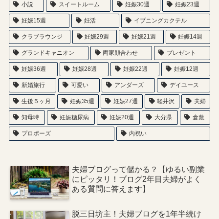
小説
スイートルーム
妊娠30週
妊娠23週
妊娠15週
妊活
イブニングカクテル
クラブラウンジ
妊娠29週
妊娠21週
妊娠14週
グランドキャニオン
両家顔合わせ
プレゼント
妊娠36週
妊娠28週
妊娠22週
妊娠12週
新婚旅行
可愛い
アンダーズ
デイユース
生後５ヶ月
妊娠35週
妊娠27週
軽井沢
夫婦
知母時
妊娠糖尿病
妊娠20週
大分県
倉敷
プロポーズ
内祝い
夫婦ブログって儲かる？【ゆるい副業
にピッタリ！ブログ2年目夫婦がよく
ある質問に答えます】
脱三日坊主！夫婦ブログを1年半続け