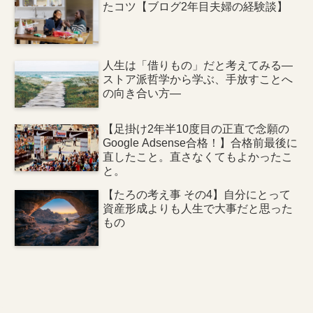
たコツ【ブログ2年目夫婦の経験談】
人生は「借りもの」だと考えてみる―
ストア派哲学から学ぶ、手放すことへ
の向き合い方―
【足掛け2年半10度目の正直で念願の
Google Adsense合格！】合格前最後に
直したこと。直さなくてもよかったこ
と。
【たろの考え事 その4】自分にとって
資産形成よりも人生で大事だと思った
もの