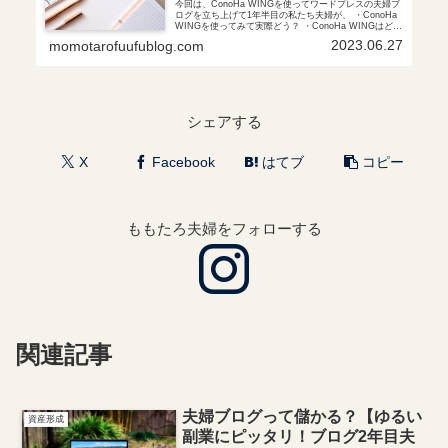
今回は、ConoHa WINGを使ってワードプレスの夫婦ブ
ログを立ち上げて1年半目の私たち夫婦が、 ・ConoHa
WINGを使ってみて実際どう？ ・ConoHa WINGはどう
やって申し込みするの？ といった疑問に実体験から答
2023.06.27
momotarofuufublog.com
えます！
シェアする
X
Facebook
はてブ
コピー
ももたろ夫婦をフォローする
関連記事
夫婦ブログって儲かる？【ゆるい
資産形成
副業にピッタリ！ブログ2年目夫