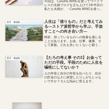
今回は、ConoHa WINGを使ってワードプ
レスの夫婦ブログを立ち上げて1年半目の
私たち夫婦が、・ConoHa WINGを使って
みて実際どう？・ConoHa WINGはどうや
って申し込みするの？といった疑問に実
体験から答えます！
人生は「借りもの」だと考えてみ
哲学・価値観
る―ストア派哲学から学ぶ、手放
すことへの向き合い方―
時折、持っているものへの執着を感じる
ことがあります。お金、仕事、健康、そ
して家族。どれも失いたくないと願うの
は自然な感情でしょう。しかし、どれだ
け目を背けようとしても、人生は有限で
す。では、この避けられない現実と、ど
【たろの考え事 その3】お金って
哲学・価値観
う向き合えばいいのでしょうか。
ただの手段。手段のために人生を
犠牲にしてないか？
人の年収と自分の年収を比べたり、自分
の貯金のなさに絶望したりしがちじゃな
いですか？そんな悩みに答えます。