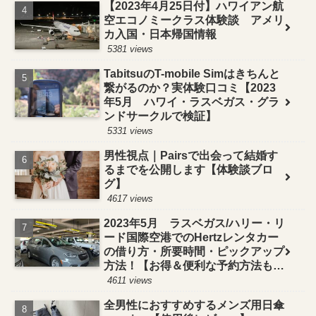
【2023年4月25日付】ハワイアン航
空エコノミークラス体験談 アメリ
カ入国・日本帰国情報
5381 views
TabitsuのT-mobile Simはきちんと
繋がるのか？実体験口コミ【2023
年5月 ハワイ・ラスベガス・グラ
ンドサークルで検証】
5331 views
男性視点｜Pairsで出会って結婚す
るまでを公開します【体験談ブロ
グ】
4617 views
2023年5月 ラスベガス/ハリー・リ
ード国際空港でのHertzレンタカー
の借り方・所要時間・ピックアップ
方法！【お得＆便利な予約方法も紹
介】
4611 views
全男性におすすめするメンズ用日傘