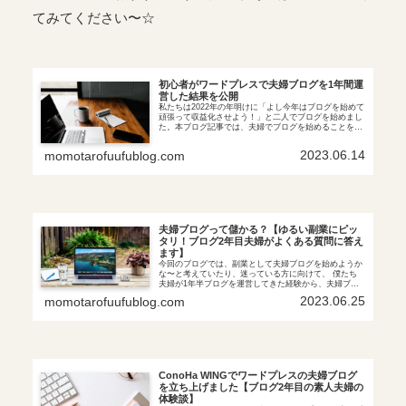
てみてください〜☆
初心者がワードプレスで夫婦ブログを1年間運
営した結果を公開
私たちは2022年の年明けに「よし今年はブログを始めて
頑張って収益化させよう！」と二人でブログを始めまし
た。本ブログ記事では、夫婦でブログを始めることを考
えている人に向けて、1年間夫婦ブログを運営して発生
した収益とかかった費用を紹介します。
2023.06.14
momotarofuufublog.com
夫婦ブログって儲かる？【ゆるい副業にピッ
タリ！ブログ2年目夫婦がよくある質問に答え
ます】
今回のブログでは、副業として夫婦ブログを始めようか
な〜と考えていたり、迷っている方に向けて、 僕たち
夫婦が1年半ブログを運営してきた経験から、夫婦ブロ
グを運営していてよくある質問に答えます。 実際儲か
2023.06.25
momotarofuufublog.com
るの？ どれくらい大変？ 全くの初心者でも始められる
の？
ConoHa WINGでワードプレスの夫婦ブログ
を立ち上げました【ブログ2年目の素人夫婦の
体験談】