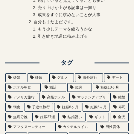
続けていると見えてくることも多い
売り上げが上がる記事は一握り
成果をすぐに求めないことが大事
自分もまだまだです。
もう少しテーマを絞ろうかな
引き続き地道に積み上げる
タグ
妊婦
妊娠
グルメ
海外旅行
デート
ホテル朝食
婚活
臨月
妊娠10ヶ月
アメリカ旅行
高級ホテル
マッチングアプリ
結婚
朝食
子連れ旅行
妊娠8ヶ月
妊娠6ヶ月
寿司
無痛分娩
妊娠37週
結婚祝い
ギフト
金沢
アフタヌーンティー
カクテルタイム
男性育休