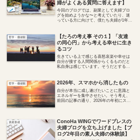
婦がよくある質問に答えます】
今回のブログでは、副業として夫婦ブロ
グを始めようかな〜と考えていたり、迷
っている方に向けて、僕たち夫婦が1年半
ブログを運営してきた経験から、夫婦ブ
ログを運営していてよくある質問に答え
ます。実際儲かるの？どれくらい大変？
【たろの考え事 その１】「友達
哲学・価値観
全くの初心者でも始められるの？
の同心円」から考える幸せに生き
るコツ
生きている上で感じる喜怒哀楽や幸せは
自分が接する人間関係からくるものだと
私自身は感じています。そうだとすると
自分が幸せに生きるためには、自分が接
する人を慎重に選ぶ必要があるんじゃな
いかと思っていました。
2026年、スマホから消したもの
哲学・価値観
自分が本当に成し遂げたいことに意識と
エネルギーを集中させたい。そう考え、
前回の記事の通り、2026年の年初にスマ
ホとの向き合い方を大きく見直しまし
た。その後、もっと踏み込んで、いろん
なアプリを消してみました。
ConoHa WINGでワードプレスの
資産形成
夫婦ブログを立ち上げました【ブ
ログ2年目の素人夫婦の体験談】