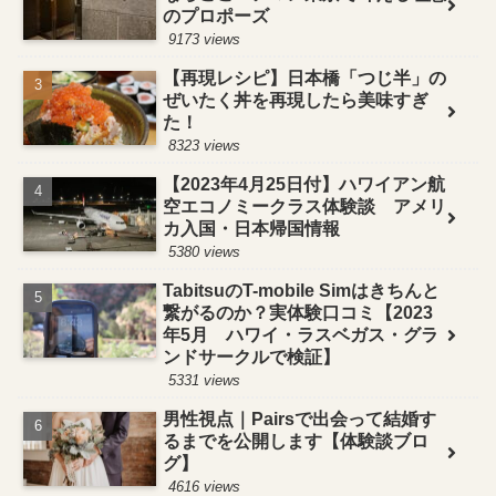
のプロポーズ
9173 views
【再現レシピ】日本橋「つじ半」の
ぜいたく丼を再現したら美味すぎ
た！
8323 views
【2023年4月25日付】ハワイアン航
空エコノミークラス体験談 アメリ
カ入国・日本帰国情報
5380 views
TabitsuのT-mobile Simはきちんと
繋がるのか？実体験口コミ【2023
年5月 ハワイ・ラスベガス・グラ
ンドサークルで検証】
5331 views
男性視点｜Pairsで出会って結婚す
るまでを公開します【体験談ブロ
グ】
4616 views