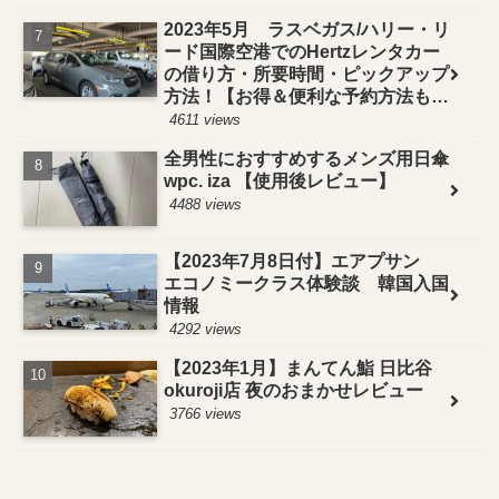
2023年5月 ラスベガス/ハリー・リ
ード国際空港でのHertzレンタカー
の借り方・所要時間・ピックアップ
方法！【お得＆便利な予約方法も紹
介】
4611 views
全男性におすすめするメンズ用日傘
wpc. iza 【使用後レビュー】
4488 views
【2023年7月8日付】エアプサン
エコノミークラス体験談 韓国入国
情報
4292 views
【2023年1月】まんてん鮨 日比谷
okuroji店 夜のおまかせレビュー
3766 views