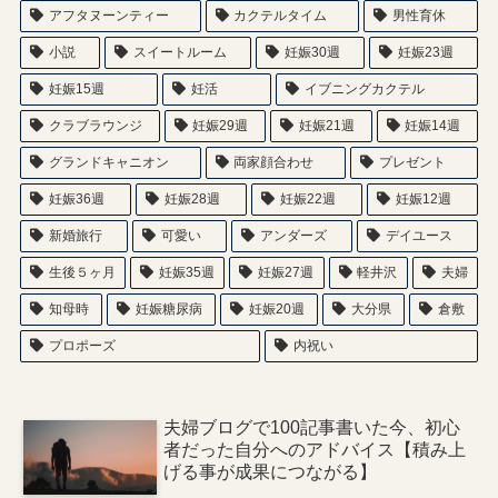
アフタヌーンティー
カクテルタイム
男性育休
小説
スイートルーム
妊娠30週
妊娠23週
妊娠15週
妊活
イブニングカクテル
クラブラウンジ
妊娠29週
妊娠21週
妊娠14週
グランドキャニオン
両家顔合わせ
プレゼント
妊娠36週
妊娠28週
妊娠22週
妊娠12週
新婚旅行
可愛い
アンダーズ
デイユース
生後５ヶ月
妊娠35週
妊娠27週
軽井沢
夫婦
知母時
妊娠糖尿病
妊娠20週
大分県
倉敷
プロポーズ
内祝い
夫婦ブログで100記事書いた今、初心
者だった自分へのアドバイス【積み上
げる事が成果につながる】