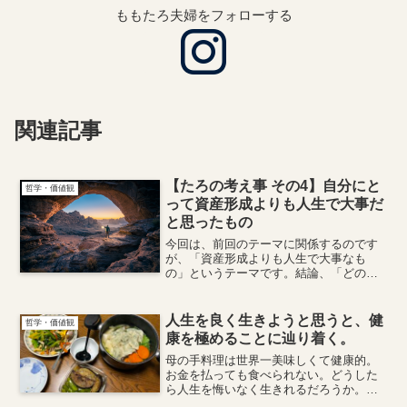
ももたろ夫婦をフォローする
関連記事
【たろの考え事 その4】自分にと
哲学・価値観
って資産形成よりも人生で大事だ
と思ったもの
今回は、前回のテーマに関係するのです
が、「資産形成よりも人生で大事なも
の」というテーマです。結論、「どのよ
うに生きたいか」を考えたながら資産形
成をしよう、という話です。
人生を良く生きようと思うと、健
哲学・価値観
康を極めることに辿り着く。
母の手料理は世界一美味しくて健康的。
お金を払っても食べられない。どうした
ら人生を悔いなく生きれるだろうか。
「もうこの人生はやり切った。できるこ