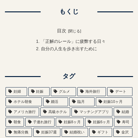
もくじ
目次
「正解のレール」に疲弊する日々
自分の人生を歩き出すために
タグ
妊婦
妊娠
グルメ
海外旅行
デート
ホテル朝食
婚活
臨月
妊娠10ヶ月
アメリカ旅行
高級ホテル
マッチングアプリ
結婚
朝食
子連れ旅行
妊娠8ヶ月
妊娠6ヶ月
寿司
無痛分娩
妊娠37週
結婚祝い
ギフト
金沢