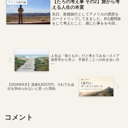
ただければと思います。マイペースに楽
【たろの考え事 その2】旅から考
アメリカ旅行編
しく続けることが大事。続けられなけれ
える人生の本質
ば成果が出ないですからね。
先日、新婚旅行としてアメリカの西部を
ロードトリップしてきました。約1週間旅
をして考えたこと、感じた事をを今回は
メモしておきたいと思います。
人生は「借りもの」だと考えてみる―ストア
派哲学から学ぶ、手放すことへの向き合い方
―
【2026年6月】資産8,833万円。それでも会
社を辞められないと思った理由
コメント