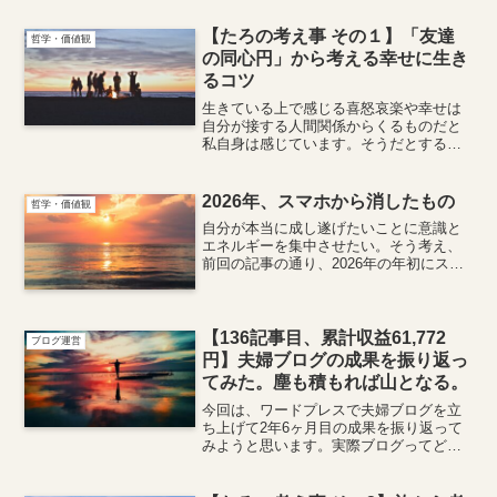
とは全てやった」と死ぬ時に言えるだろ
うかと、いつも考えながら生きていま
【たろの考え事 その１】「友達
哲学・価値観
す。19歳、アメリカ留学中に...
の同心円」から考える幸せに生き
るコツ
生きている上で感じる喜怒哀楽や幸せは
自分が接する人間関係からくるものだと
私自身は感じています。そうだとすると
自分が幸せに生きるためには、自分が接
する人を慎重に選ぶ必要があるんじゃな
いかと思っていました。
2026年、スマホから消したもの
哲学・価値観
自分が本当に成し遂げたいことに意識と
エネルギーを集中させたい。そう考え、
前回の記事の通り、2026年の年初にスマ
ホとの向き合い方を大きく見直しまし
た。その後、もっと踏み込んで、いろん
なアプリを消してみました。
【136記事目、累計収益61,772
ブログ運営
円】夫婦ブログの成果を振り返っ
てみた。塵も積もれば山となる。
今回は、ワードプレスで夫婦ブログを立
ち上げて2年6ヶ月目の成果を振り返って
みようと思います。実際ブログってどれ
くらい稼げるの？と気になっている人も
いると思いますので、一例として見てい