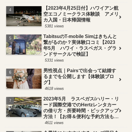
【2023年4月25日付】ハワイアン航
空エコノミークラス体験談 アメリ
カ入国・日本帰国情報
5381 views
TabitsuのT-mobile Simはきちんと
繋がるのか？実体験口コミ【2023
年5月 ハワイ・ラスベガス・グラ
ンドサークルで検証】
5331 views
男性視点｜Pairsで出会って結婚す
るまでを公開します【体験談ブロ
グ】
4618 views
2023年5月 ラスベガス/ハリー・リ
ード国際空港でのHertzレンタカー
の借り方・所要時間・ピックアップ
方法！【お得＆便利な予約方法も紹
介】
4611 views