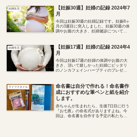
の立会出産体験レポートとしてブログを
まとめたいと思います✨
【妊娠30週】妊婦の記録 2024年7
妊婦生活
月
今回は妊娠30週の妊婦記録です。妊娠8ヶ
月の3週目に突入しました。妊娠30週の体
調やお腹の大きさ、妊婦健診について記
録しています。
【妊娠17週】妊婦の記録 2024年4
妊婦生活
月
今回は妊娠17週の妊婦の体調やお腹の大
きさ、頂いて嬉しかった妊婦にピッタリ
のノンカフェインハーブティのプレゼン
トについて記録しています。
命名書は自分で作れる！命名書作
ライフスタイル
成におすすめな筆ペンと紙を紹介
します。
赤ちゃんが生まれたら、生後7日目に行う
『お七夜』の命名式がありますよね。今
回は、命名書を自作する予定の私たちが
選んだ、命名書作成におすすめのアイテ
ムをご紹介します。あまり情報が見つか
らず、実際に文房具屋さんで試しながら
選んだものです。