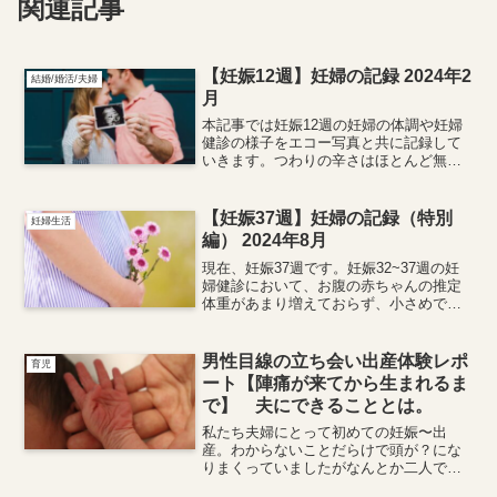
関連記事
【妊娠12週】妊婦の記録 2024年2
結婚/婚活/夫婦
月
本記事では妊娠12週の妊婦の体調や妊婦
健診の様子をエコー写真と共に記録して
いきます。つわりの辛さはほとんど無く
なりましたが、疲れた日は気持ち悪くな
ったり、相変わらず柑橘類などの酸味の
あるさっぱりしたものが食べたくなるな
【妊娠37週】妊婦の記録（特別
妊婦生活
ど妊婦特有の傾向が見られました。
編） 2024年8月
現在、妊娠37週です。妊娠32~37週の妊
婦健診において、お腹の赤ちゃんの推定
体重があまり増えておらず、小さめであ
ることを受け、赤ちゃんの臓器などに異
常が無いかをエコー技師の専門の方に詳
しく検査していただきました。その時の
男性目線の立ち会い出産体験レポ
育児
結果を記録しています。
ート【陣痛が来てから生まれるま
で】 夫にできることとは。
私たち夫婦にとって初めての妊娠〜出
産。わからないことだらけで頭が？にな
りまくっていましたがなんとか二人で乗
り越えました。さて、今回は男性目線で