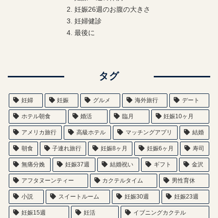
妊娠26週のお腹の大きさ
妊婦健診
最後に
タグ
妊婦
妊娠
グルメ
海外旅行
デート
ホテル朝食
婚活
臨月
妊娠10ヶ月
アメリカ旅行
高級ホテル
マッチングアプリ
結婚
朝食
子連れ旅行
妊娠8ヶ月
妊娠6ヶ月
寿司
無痛分娩
妊娠37週
結婚祝い
ギフト
金沢
アフタヌーンティー
カクテルタイム
男性育休
小説
スイートルーム
妊娠30週
妊娠23週
妊娠15週
妊活
イブニングカクテル