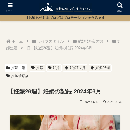
メニュー
検索
【お知らせ】本ブログはプロモーションを含みます
ホーム
ライフスタイル
結婚/婚活/夫婦
妊
婦生活
【妊娠26週】妊婦の記録 2024年6月
妊婦生活
妊娠
妊婦
妊娠7ヶ月
妊娠26週
妊娠糖尿病
【妊娠26週】妊婦の記録 2024年6月
2024.06.12
2024.06.30