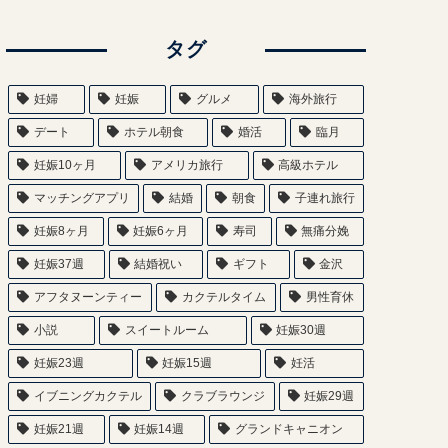
タグ
妊婦
妊娠
グルメ
海外旅行
デート
ホテル朝食
婚活
臨月
妊娠10ヶ月
アメリカ旅行
高級ホテル
マッチングアプリ
結婚
朝食
子連れ旅行
妊娠8ヶ月
妊娠6ヶ月
寿司
無痛分娩
妊娠37週
結婚祝い
ギフト
金沢
アフタヌーンティー
カクテルタイム
男性育休
小説
スイートルーム
妊娠30週
妊娠23週
妊娠15週
妊活
イブニングカクテル
クラブラウンジ
妊娠29週
妊娠21週
妊娠14週
グランドキャニオン