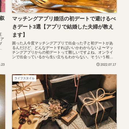
叙
マッチングアプリ婚活の初デートで避けるべ
きデート3選【アプリで結婚した夫婦が教え
ます】
正
ェア
困った人今度マッチングアプリで出会った子と初デートがあ
ブ
るんだけど、どんなデートすればいいかわからないよ〜マッ
っ
チングアプリからの初デートって難しいですよね。オンライ
ンで出会っているから生い立ちもわからない。そういう相手
とどんなデートをしたらい...
6.23
2022.07.17
ライフスタイル