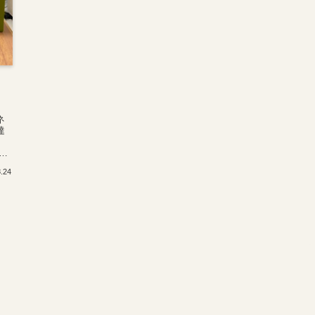
リ
ネ
達
」
困
8.24