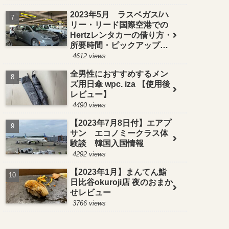
2023年5月 ラスベガス/ハ
リー・リード国際空港での
Hertzレンタカーの借り方・
所要時間・ピックアップ方
法！【お得＆便利な予約方
4612 views
法も紹介】
全男性におすすめするメン
ズ用日傘 wpc. iza 【使用後
レビュー】
4490 views
【2023年7月8日付】エアプ
サン エコノミークラス体
験談 韓国入国情報
4292 views
【2023年1月】まんてん鮨
日比谷okuroji店 夜のおまか
せレビュー
3766 views