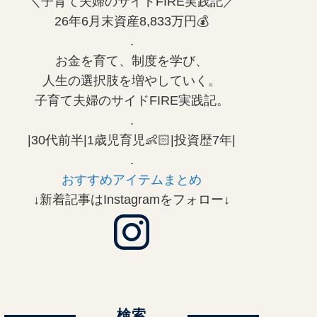
＼子育て夫婦のサイドFIRE実践記／
26年6月末資産8,833万円💰
.
お金を育て、制度を学び、
人生の選択肢を増やしていく。
子育て夫婦のサイドFIRE実践記。
.
|30代前半|1歳児育児👶🏻|投資歴7年|
.
おすすめアイテムまとめ
↓新着記事はInstagramをフォロー↓
検索