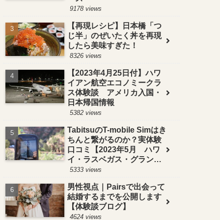
9178 views
【再現レシピ】日本橋「つ
じ半」のぜいたく丼を再現
したら美味すぎた！
8326 views
【2023年4月25日付】ハワ
イアン航空エコノミークラ
ス体験談 アメリカ入国・
日本帰国情報
5382 views
TabitsuのT-mobile Simはき
ちんと繋がるのか？実体験
口コミ【2023年5月 ハワ
イ・ラスベガス・グランド
サークルで検証】
5333 views
男性視点｜Pairsで出会って
結婚するまでを公開します
【体験談ブログ】
4624 views