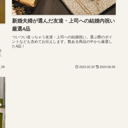
新婚夫婦が選んだ友達・上司への結婚内祝い
厳選4品
！
ついつい迷っちゃう友達・上司への結婚祝い。選ぶ際のポイ
ントなども含めてお伝えします。数ある商品の中から厳選し
、
た4品！
を
版、
7.28
2022.02.20
2024.06.09