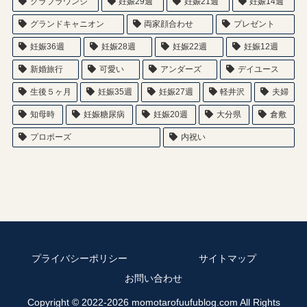
クラブラウンジ
妊娠29週
妊娠21週
妊娠14週
グランドキャニオン
両家顔合わせ
プレゼント
妊娠36週
妊娠28週
妊娠22週
妊娠12週
新婚旅行
可愛い
アンダーズ
デイユース
生後５ヶ月
妊娠35週
妊娠27週
軽井沢
夫婦
知母時
妊娠糖尿病
妊娠20週
大分県
倉敷
プロポーズ
内祝い
プライバシーポリシー
サイトマップ
お問い合わせ
Copyright © 2022-2026 momotarofuufublog.com All Rights