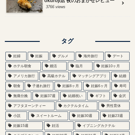
okuroji店 夜のおまかせレビュー
3766 views
タグ
妊婦
妊娠
グルメ
海外旅行
デート
ホテル朝食
婚活
臨月
妊娠10ヶ月
アメリカ旅行
高級ホテル
マッチングアプリ
結婚
朝食
子連れ旅行
妊娠8ヶ月
妊娠6ヶ月
寿司
無痛分娩
妊娠37週
結婚祝い
ギフト
金沢
アフタヌーンティー
カクテルタイム
男性育休
小説
スイートルーム
妊娠30週
妊娠23週
妊娠15週
妊活
イブニングカクテル