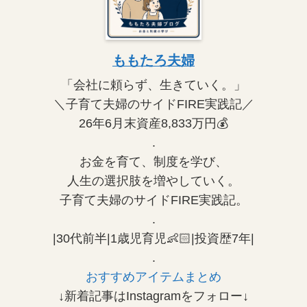
ももたろ夫婦
「会社に頼らず、生きていく。」
＼子育て夫婦のサイドFIRE実践記／
26年6月末資産8,833万円💰
.
お金を育て、制度を学び、
人生の選択肢を増やしていく。
子育て夫婦のサイドFIRE実践記。
.
|30代前半|1歳児育児👶🏻|投資歴7年|
.
おすすめアイテムまとめ
↓新着記事はInstagramをフォロー↓