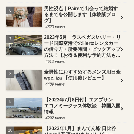
男性視点｜Pairsで出会って結婚す
るまでを公開します【体験談ブロ
グ】
4620 views
2023年5月 ラスベガス/ハリー・リ
ード国際空港でのHertzレンタカー
の借り方・所要時間・ピックアップ
方法！【お得＆便利な予約方法も紹
介】
4612 views
全男性におすすめするメンズ用日傘
wpc. iza 【使用後レビュー】
4489 views
【2023年7月8日付】エアプサン
エコノミークラス体験談 韓国入国
情報
4292 views
【2023年1月】まんてん鮨 日比谷