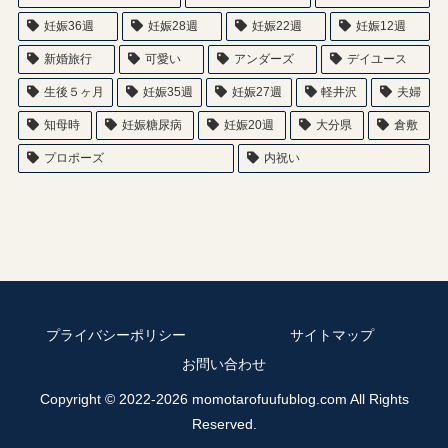
妊娠36週
妊娠28週
妊娠22週
妊娠12週
新婚旅行
可愛い
アンダーズ
デイユース
生後５ヶ月
妊娠35週
妊娠27週
軽井沢
夫婦
知母時
妊娠糖尿病
妊娠20週
大分県
倉敷
プロポーズ
内祝い
プライバシーポリシー
サイトマップ
お問い合わせ
Copyright © 2022-2026 momotarofuufublog.com All Rights
Reserved.