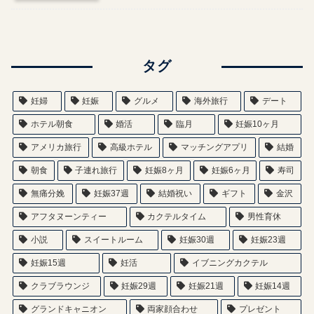
タグ
妊婦
妊娠
グルメ
海外旅行
デート
ホテル朝食
婚活
臨月
妊娠10ヶ月
アメリカ旅行
高級ホテル
マッチングアプリ
結婚
朝食
子連れ旅行
妊娠8ヶ月
妊娠6ヶ月
寿司
無痛分娩
妊娠37週
結婚祝い
ギフト
金沢
アフタヌーンティー
カクテルタイム
男性育休
小説
スイートルーム
妊娠30週
妊娠23週
妊娠15週
妊活
イブニングカクテル
クラブラウンジ
妊娠29週
妊娠21週
妊娠14週
グランドキャニオン
両家顔合わせ
プレゼント