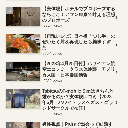
【実体験】ホテルでプロポーズする
ならここ！アマン東京で叶える理想
のプロポーズ
9178 views
【再現レシピ】日本橋「つじ半」の
ぜいたく丼を再現したら美味すぎ
た！
8326 views
【2023年4月25日付】ハワイアン航
空エコノミークラス体験談 アメリ
カ入国・日本帰国情報
5382 views
TabitsuのT-mobile Simはきちんと
繋がるのか？実体験口コミ【2023
年5月 ハワイ・ラスベガス・グラ
ンドサークルで検証】
5333 views
男性視点｜Pairsで出会って結婚す