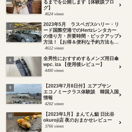
るまでを公開します【体験談ブロ
グ】
4624 views
2023年5月 ラスベガス/ハリー・リ
ード国際空港でのHertzレンタカー
の借り方・所要時間・ピックアップ
方法！【お得＆便利な予約方法も紹
介】
4612 views
全男性におすすめするメンズ用日傘
wpc. iza 【使用後レビュー】
4490 views
【2023年7月8日付】エアプサン
エコノミークラス体験談 韓国入国
情報
4292 views
【2023年1月】まんてん鮨 日比谷
okuroji店 夜のおまかせレビュー
3766 views