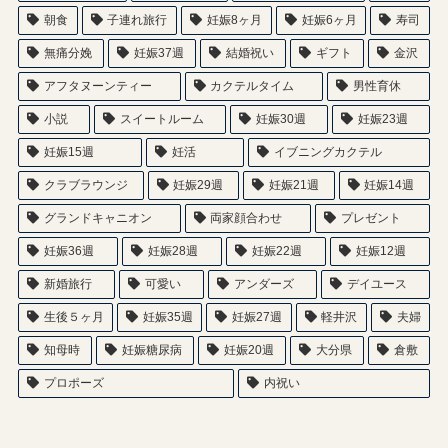
朝食
子連れ旅行
妊娠8ヶ月
妊娠6ヶ月
寿司
無痛分娩
妊娠37週
結婚祝い
ギフト
金沢
アフタヌーンティー
カクテルタイム
男性育休
小説
スイートルーム
妊娠30週
妊娠23週
妊娠15週
妊活
イブニングカクテル
クラブラウンジ
妊娠29週
妊娠21週
妊娠14週
グランドキャニオン
両家顔合わせ
プレゼント
妊娠36週
妊娠28週
妊娠22週
妊娠12週
新婚旅行
可愛い
アンダーズ
デイユース
生後５ヶ月
妊娠35週
妊娠27週
軽井沢
夫婦
知母時
妊娠糖尿病
妊娠20週
大分県
倉敷
プロポーズ
内祝い