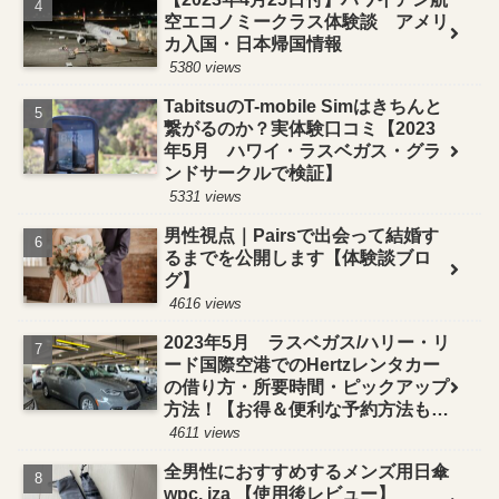
空エコノミークラス体験談 アメリ
カ入国・日本帰国情報
5380 views
TabitsuのT-mobile Simはきちんと
繋がるのか？実体験口コミ【2023
年5月 ハワイ・ラスベガス・グラ
ンドサークルで検証】
5331 views
男性視点｜Pairsで出会って結婚す
るまでを公開します【体験談ブロ
グ】
4616 views
2023年5月 ラスベガス/ハリー・リ
ード国際空港でのHertzレンタカー
の借り方・所要時間・ピックアップ
方法！【お得＆便利な予約方法も紹
介】
4611 views
全男性におすすめするメンズ用日傘
wpc. iza 【使用後レビュー】