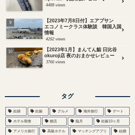
4488 views
【2023年7月8日付】エアプサン
エコノミークラス体験談 韓国入国
情報
4292 views
【2023年1月】まんてん鮨 日比谷
okuroji店 夜のおまかせレビュー
3766 views
タグ
妊婦
妊娠
グルメ
海外旅行
デート
ホテル朝食
婚活
臨月
妊娠10ヶ月
アメリカ旅行
高級ホテル
マッチングアプリ
結婚