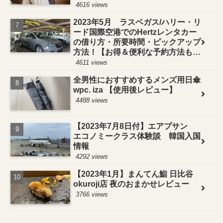
4616 views
2023年5月 ラスベガス/ハリー・リ
ード国際空港でのHertzレンタカー
の借り方・所要時間・ピックアップ
方法！【お得＆便利な予約方法も紹
介】
4611 views
全男性におすすめするメンズ用日傘
wpc. iza 【使用後レビュー】
4488 views
【2023年7月8日付】エアプサン
エコノミークラス体験談 韓国入国
情報
4292 views
【2023年1月】まんてん鮨 日比谷
okuroji店 夜のおまかせレビュー
3766 views