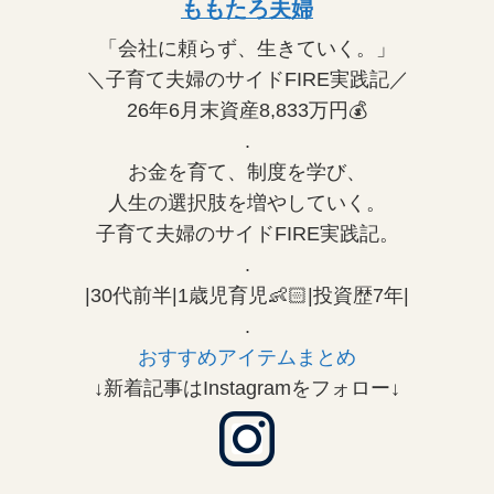
ももたろ夫婦
「会社に頼らず、生きていく。」
＼子育て夫婦のサイドFIRE実践記／
26年6月末資産8,833万円💰
.
お金を育て、制度を学び、
人生の選択肢を増やしていく。
子育て夫婦のサイドFIRE実践記。
.
|30代前半|1歳児育児👶🏻|投資歴7年|
.
おすすめアイテムまとめ
↓新着記事はInstagramをフォロー↓