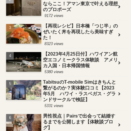
ならここ！アマン東京で叶える理想
のプロポーズ
9172 views
【再現レシピ】日本橋「つじ半」の
ぜいたく丼を再現したら美味すぎ
た！
8323 views
【2023年4月25日付】ハワイアン航
空エコノミークラス体験談 アメリ
カ入国・日本帰国情報
5380 views
TabitsuのT-mobile Simはきちんと
繋がるのか？実体験口コミ【2023
年5月 ハワイ・ラスベガス・グラ
ンドサークルで検証】
5331 views
男性視点｜Pairsで出会って結婚す
るまでを公開します【体験談ブロ
グ】