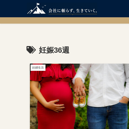
妊娠36週
妊婦生活