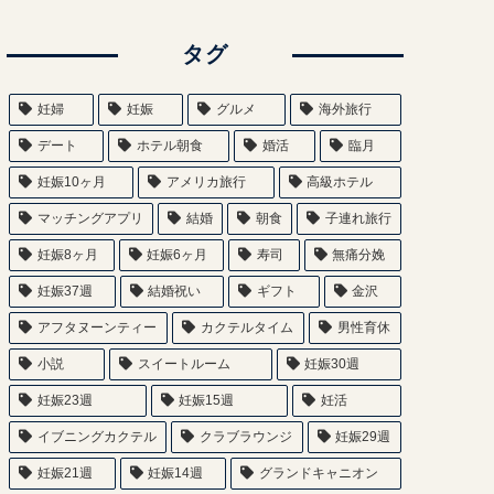
タグ
妊婦
妊娠
グルメ
海外旅行
デート
ホテル朝食
婚活
臨月
妊娠10ヶ月
アメリカ旅行
高級ホテル
マッチングアプリ
結婚
朝食
子連れ旅行
妊娠8ヶ月
妊娠6ヶ月
寿司
無痛分娩
妊娠37週
結婚祝い
ギフト
金沢
アフタヌーンティー
カクテルタイム
男性育休
小説
スイートルーム
妊娠30週
妊娠23週
妊娠15週
妊活
イブニングカクテル
クラブラウンジ
妊娠29週
妊娠21週
妊娠14週
グランドキャニオン