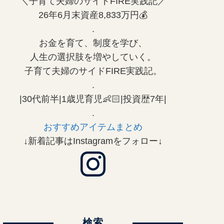
＼子育て夫婦のサイドFIRE実践記／
26年6月末資産8,833万円💰
.
お金を育て、制度を学び、
人生の選択肢を増やしていく。
子育て夫婦のサイドFIRE実践記。
.
|30代前半|1歳児育児👶🏻|投資歴7年|
.
おすすめアイテムまとめ
↓新着記事はInstagramをフォロー↓
検索