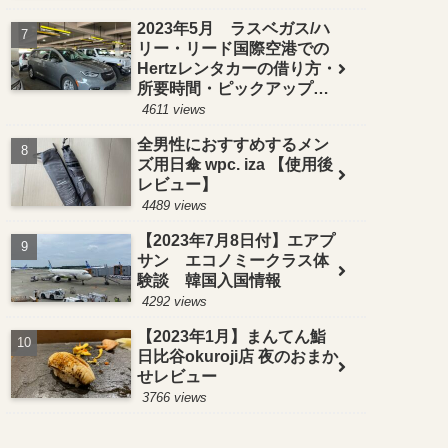
2023年5月 ラスベガス/ハ
リー・リード国際空港での
Hertzレンタカーの借り方・
所要時間・ピックアップ方
法！【お得＆便利な予約方
4611 views
法も紹介】
全男性におすすめするメン
ズ用日傘 wpc. iza 【使用後
レビュー】
4489 views
【2023年7月8日付】エアプ
サン エコノミークラス体
験談 韓国入国情報
4292 views
【2023年1月】まんてん鮨
日比谷okuroji店 夜のおまか
せレビュー
3766 views