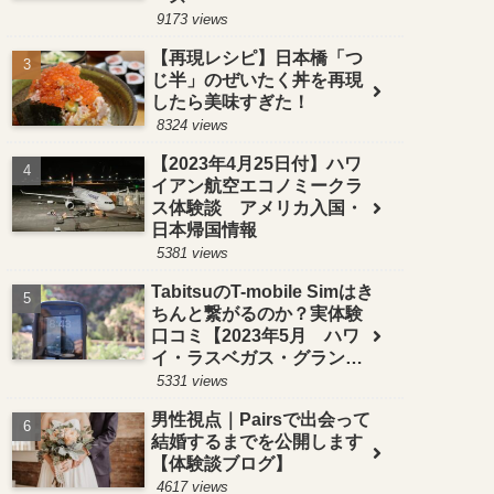
9173 views
【再現レシピ】日本橋「つ
じ半」のぜいたく丼を再現
したら美味すぎた！
8324 views
【2023年4月25日付】ハワ
イアン航空エコノミークラ
ス体験談 アメリカ入国・
日本帰国情報
5381 views
TabitsuのT-mobile Simはき
ちんと繋がるのか？実体験
口コミ【2023年5月 ハワ
イ・ラスベガス・グランド
サークルで検証】
5331 views
男性視点｜Pairsで出会って
結婚するまでを公開します
【体験談ブログ】
4617 views