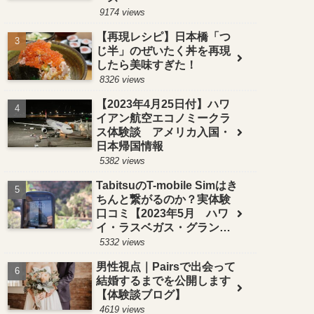
9174 views
【再現レシピ】日本橋「つ
じ半」のぜいたく丼を再現
したら美味すぎた！
8326 views
【2023年4月25日付】ハワ
イアン航空エコノミークラ
ス体験談 アメリカ入国・
日本帰国情報
5382 views
TabitsuのT-mobile Simはき
ちんと繋がるのか？実体験
口コミ【2023年5月 ハワ
イ・ラスベガス・グランド
サークルで検証】
5332 views
男性視点｜Pairsで出会って
結婚するまでを公開します
【体験談ブログ】
4619 views