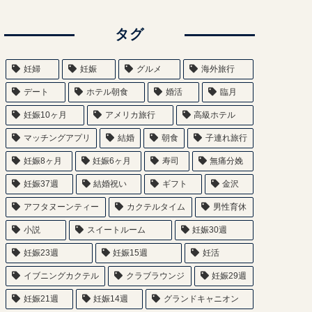
タグ
妊婦
妊娠
グルメ
海外旅行
デート
ホテル朝食
婚活
臨月
妊娠10ヶ月
アメリカ旅行
高級ホテル
マッチングアプリ
結婚
朝食
子連れ旅行
妊娠8ヶ月
妊娠6ヶ月
寿司
無痛分娩
妊娠37週
結婚祝い
ギフト
金沢
アフタヌーンティー
カクテルタイム
男性育休
小説
スイートルーム
妊娠30週
妊娠23週
妊娠15週
妊活
イブニングカクテル
クラブラウンジ
妊娠29週
妊娠21週
妊娠14週
グランドキャニオン