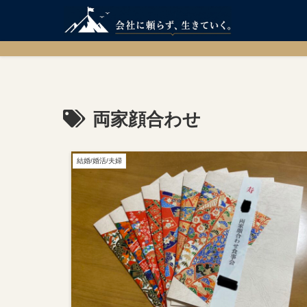
両家顔合わせ
結婚/婚活/夫婦