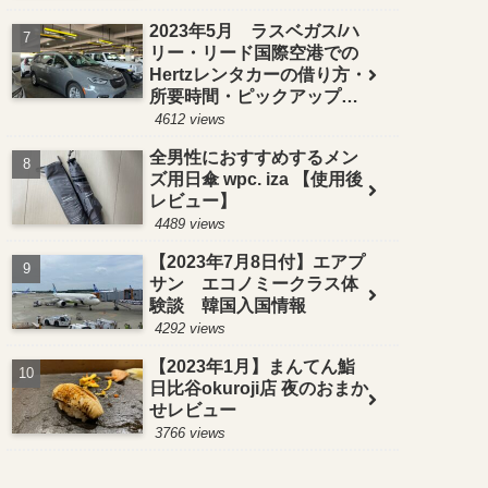
2023年5月 ラスベガス/ハ
リー・リード国際空港での
Hertzレンタカーの借り方・
所要時間・ピックアップ方
法！【お得＆便利な予約方
4612 views
法も紹介】
全男性におすすめするメン
ズ用日傘 wpc. iza 【使用後
レビュー】
4489 views
【2023年7月8日付】エアプ
サン エコノミークラス体
験談 韓国入国情報
4292 views
【2023年1月】まんてん鮨
日比谷okuroji店 夜のおまか
せレビュー
3766 views