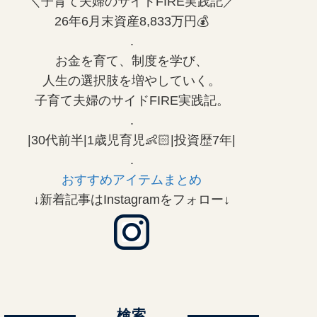
＼子育て夫婦のサイドFIRE実践記／
26年6月末資産8,833万円💰
.
お金を育て、制度を学び、
人生の選択肢を増やしていく。
子育て夫婦のサイドFIRE実践記。
.
|30代前半|1歳児育児👶🏻|投資歴7年|
.
おすすめアイテムまとめ
↓新着記事はInstagramをフォロー↓
検索